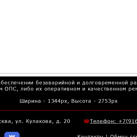
обеспечении безаварийной и долговременной ра
м ОПС, либо их оперативном и качественном ре
Ширина -
1344
px, Высота -
2753
px
сква, ул. Кулакова, д. 20
Телефон: +7(916
Контакты
|
Обмен сс