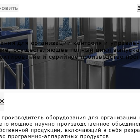
новить
ания для организации контроля и управле
ние, осуществляющее полный цикл выпуска
ектирование и серийное производство про
 производитель оборудования для организации 
это мощное научно-производственное объедине
бственной продукции, включающий в себя разра
во программно-аппаратных продуктов.