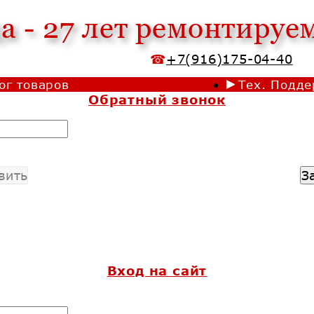
 - 27 лет ремонтируе
+7(916)175-04-40
ог товаров
Тех. Подд
Обратный звонок
Каталог б/у на складе
З
вить
Вход на сайт