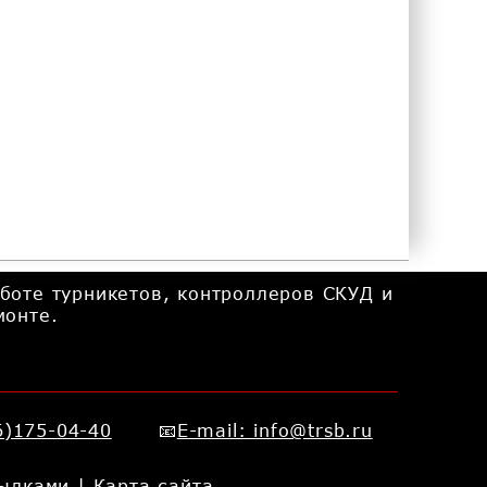
боте турникетов, контроллеров СКУД и
монте.
)175-04-40
E-mail: info@trsb.ru
ылками
|
Карта сайта