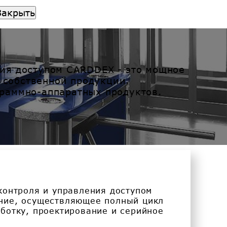
Закрыть
ния доступом CARDDEX - это мощное
 собственной продукции,
граммно-аппаратных продуктов.
контроля и управления доступом
ние, осуществляющее полный цикл
ботку, проектирование и серийное