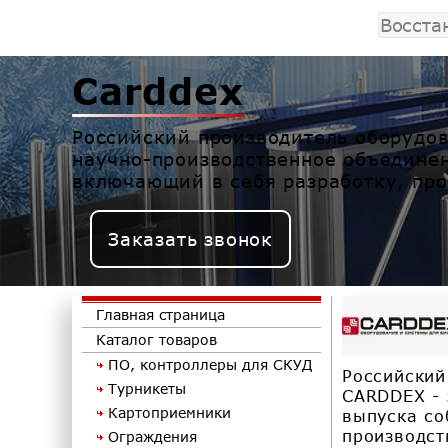
Восста
Carddex
Российский производитель оборудов
научно-производственное объедине
включающий в себя разработку, про
Заказать звонок
Главная страница
Каталог товаров
ПО, контроллеры для СКУД
Российский
Турникеты
CARDDEX - 
Картоприемники
выпуска со
производст
Ограждения